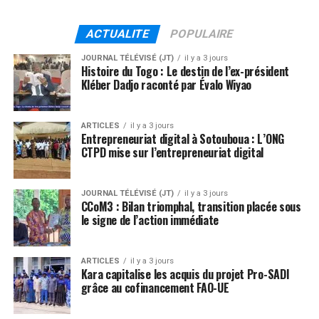
ACTUALITE
POPULAIRE
JOURNAL TÉLÉVISÉ (JT)
il y a 3 jours
Histoire du Togo : Le destin de l’ex-président
Kléber Dadjo raconté par Évalo Wiyao
ARTICLES
il y a 3 jours
Entrepreneuriat digital à Sotouboua : L’ONG
CTPD mise sur l’entrepreneuriat digital
JOURNAL TÉLÉVISÉ (JT)
il y a 3 jours
CCoM3 : Bilan triomphal, transition placée sous
le signe de l’action immédiate
ARTICLES
il y a 3 jours
Kara capitalise les acquis du projet Pro-SADI
grâce au cofinancement FAO-UE