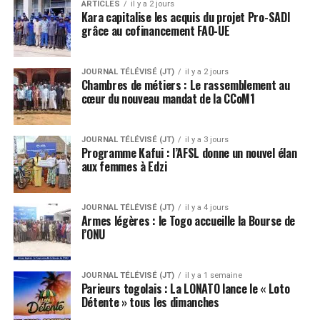
ARTICLES
il y a 2 jours
Kara capitalise les acquis du projet Pro-SADI
grâce au cofinancement FAO-UE
JOURNAL TÉLÉVISÉ (JT)
il y a 2 jours
Chambres de métiers : Le rassemblement au
cœur du nouveau mandat de la CCoM1
JOURNAL TÉLÉVISÉ (JT)
il y a 3 jours
Programme Kafui : l’AFSL donne un nouvel élan
aux femmes à Edzi
JOURNAL TÉLÉVISÉ (JT)
il y a 4 jours
Armes légères : le Togo accueille la Bourse de
l’ONU
JOURNAL TÉLÉVISÉ (JT)
il y a 1 semaine
Parieurs togolais : La LONATO lance le « Loto
Détente » tous les dimanches