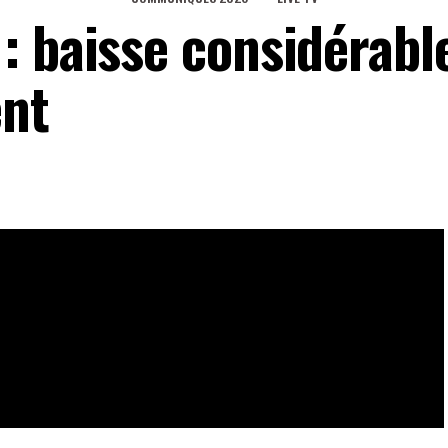
: baisse considérabl
ent
s » dixit Seidou Badian. Le Togo l’a bien compris et met
ec les normes internationales surtout sur le plan
eaux Sociaux
0
Partages