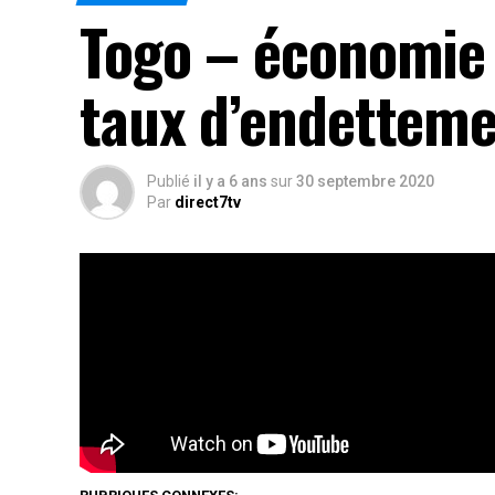
Togo – économie 
taux d’endettem
Publié
il y a 6 ans
sur
30 septembre 2020
Par
direct7tv
« Tout change et nous devons vivre avec le temp
les bouchées doubles pour être en conformité av
économique.
Rés