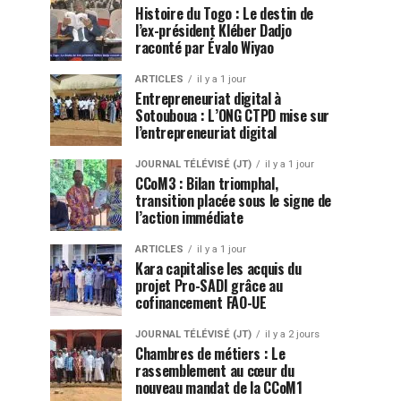
Histoire du Togo : Le destin de
l’ex-président Kléber Dadjo
raconté par Évalo Wiyao
ARTICLES
il y a 1 jour
Entrepreneuriat digital à
Sotouboua : L’ONG CTPD mise sur
l’entrepreneuriat digital
JOURNAL TÉLÉVISÉ (JT)
il y a 1 jour
CCoM3 : Bilan triomphal,
transition placée sous le signe de
l’action immédiate
ARTICLES
il y a 1 jour
Kara capitalise les acquis du
projet Pro-SADI grâce au
cofinancement FAO-UE
JOURNAL TÉLÉVISÉ (JT)
il y a 2 jours
Chambres de métiers : Le
rassemblement au cœur du
nouveau mandat de la CCoM1