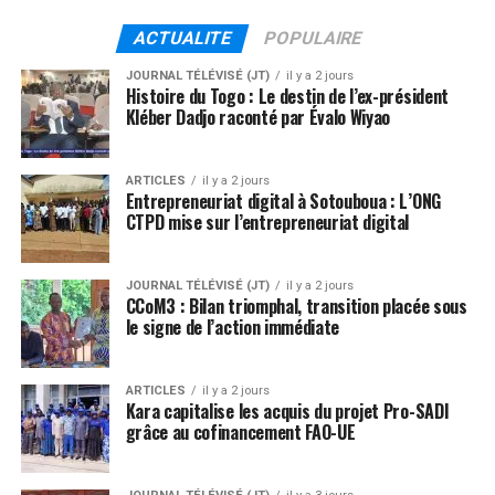
ACTUALITE
POPULAIRE
JOURNAL TÉLÉVISÉ (JT)
il y a 2 jours
Histoire du Togo : Le destin de l’ex-président
Kléber Dadjo raconté par Évalo Wiyao
ARTICLES
il y a 2 jours
Entrepreneuriat digital à Sotouboua : L’ONG
CTPD mise sur l’entrepreneuriat digital
JOURNAL TÉLÉVISÉ (JT)
il y a 2 jours
CCoM3 : Bilan triomphal, transition placée sous
le signe de l’action immédiate
ARTICLES
il y a 2 jours
Kara capitalise les acquis du projet Pro-SADI
grâce au cofinancement FAO-UE