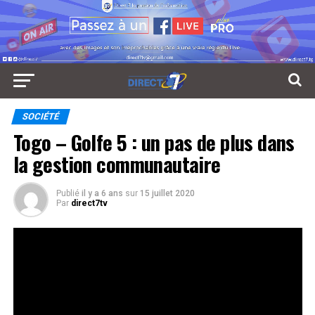
SOCIÉTÉ
Togo – Golfe 5 : un pas de plus dans
la gestion communautaire
Publié
il y a 6 ans
sur
15 juillet 2020
Par
direct7tv
La mission est plus que importante pour le bien-être et
l’épanouissement de la population de la commune du
Golfe 5; Et les conseillers municipaux en ont
conscience.