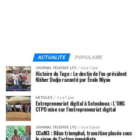
ACTUALITE
POPULAIRE
JOURNAL TÉLÉVISÉ (JT)
il y a 1 jour
Histoire du Togo : Le destin de l’ex-président
Kléber Dadjo raconté par Évalo Wiyao
ARTICLES
il y a 1 jour
Entrepreneuriat digital à Sotouboua : L’ONG
CTPD mise sur l’entrepreneuriat digital
JOURNAL TÉLÉVISÉ (JT)
il y a 2 jours
CCoM3 : Bilan triomphal, transition placée sous
le signe de l’action immédiate