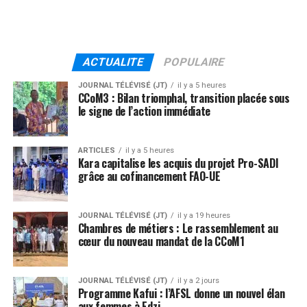
ACTUALITE
POPULAIRE
JOURNAL TÉLÉVISÉ (JT)
il y a 5 heures
CCoM3 : Bilan triomphal, transition placée sous
le signe de l’action immédiate
ARTICLES
il y a 5 heures
Kara capitalise les acquis du projet Pro-SADI
grâce au cofinancement FAO-UE
JOURNAL TÉLÉVISÉ (JT)
il y a 19 heures
Chambres de métiers : Le rassemblement au
cœur du nouveau mandat de la CCoM1
JOURNAL TÉLÉVISÉ (JT)
il y a 2 jours
Programme Kafui : l’AFSL donne un nouvel élan
aux femmes à Edzi