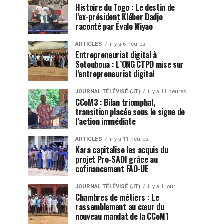
Histoire du Togo : Le destin de
l’ex-président Kléber Dadjo
raconté par Évalo Wiyao
ARTICLES
il y a 6 heures
Entrepreneuriat digital à
Sotouboua : L’ONG CTPD mise sur
l’entrepreneuriat digital
JOURNAL TÉLÉVISÉ (JT)
il y a 11 heures
CCoM3 : Bilan triomphal,
transition placée sous le signe de
l’action immédiate
ARTICLES
il y a 11 heures
Kara capitalise les acquis du
projet Pro-SADI grâce au
cofinancement FAO-UE
JOURNAL TÉLÉVISÉ (JT)
il y a 1 jour
Chambres de métiers : Le
rassemblement au cœur du
nouveau mandat de la CCoM1