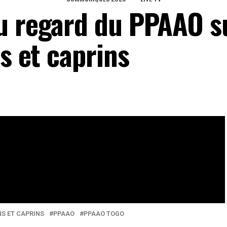
u regard du PPAAO s
ns et caprins
s géniteurs performants et bénéficie d’une alimentation
eaux Sociaux
0
Partages
NS ET CAPRINS
PPAAO
PPAAO TOGO