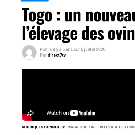
Togo : un nouvea
l’élevage des ovi
Publié
il y a 6 ans
sur
5 juillet 2020
Par
direct7tv
Le programme national ovins caprins accroît se
adéquat grâce au PPAAO
Rés
RUBRIQUES CONNEXES:
AGRICULTURE
ÉLEVAGE DES OVI