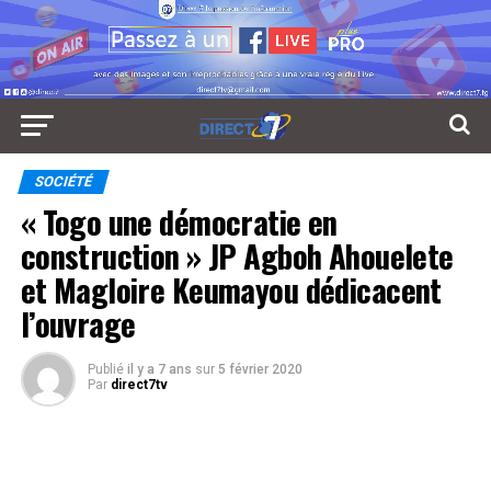
SOCIÉTÉ
« Togo une démocratie en
construction » JP Agboh Ahouelete
et Magloire Keumayou dédicacent
l’ouvrage
Publié
il y a 7 ans
sur
5 février 2020
Par
direct7tv