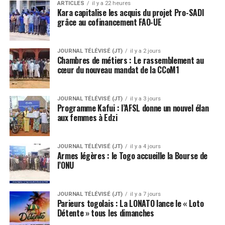
ARTICLES
il y a 22 heures
Kara capitalise les acquis du projet Pro-SADI
grâce au cofinancement FAO-UE
JOURNAL TÉLÉVISÉ (JT)
il y a 2 jours
Chambres de métiers : Le rassemblement au
cœur du nouveau mandat de la CCoM1
JOURNAL TÉLÉVISÉ (JT)
il y a 3 jours
Programme Kafui : l’AFSL donne un nouvel élan
aux femmes à Edzi
JOURNAL TÉLÉVISÉ (JT)
il y a 4 jours
Armes légères : le Togo accueille la Bourse de
l’ONU
JOURNAL TÉLÉVISÉ (JT)
il y a 7 jours
Parieurs togolais : La LONATO lance le « Loto
Détente » tous les dimanches