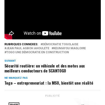
vertueuses, des recules, des progrès ou encore des
rendez-vous manqués.
Réseaux Sociaux
0
Partages
RUBRIQUES CONNEXES:
DÉMOCRATIE TOGOLAISE
JEAN PAUL AGBOH AHOULETE
KEUMAYOU MAGLOIRE
TOGO UNE DÉMOCRATIE EN CONSTRUCTION
SUIVANT
Sécurité routière: un véhicule et des motos aux
meilleurs conducteurs de SCANTOGO
NE MANQUEZ PAS
Togo – entrepreneuriat : la MSO, bientôt une réalité
PUBLICITÉ