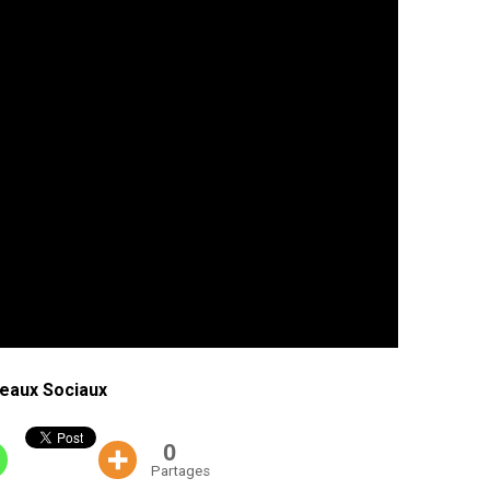
eaux Sociaux
0
Partages