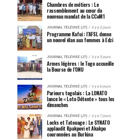
Chambres de métiers : Le
rassemblement au cœur du
nouveau mandat de la CCoM1
JOURNAL TÉLÉVISÉ (JT)
il y a 2 jours
Programme Kafui : l’AFSL donne
un nouvel élan aux femmes à Edzi
JOURNAL TÉLÉVISÉ (JT)
il y a 3 jours
Armes légères : le Togo accueille
la Bourse de l’ONU
JOURNAL TÉLÉVISÉ (JT)
il y a 6 jours
Parieurs togolais : La LONATO
lance le « Loto Détente » tous les
dimanches
JOURNAL TÉLÉVISÉ (JT)
il y a 7 jours
Locks et Tatouage : Le SYNATO
applaudit Kpakpovi et Akakpo
couronnées au Burkina