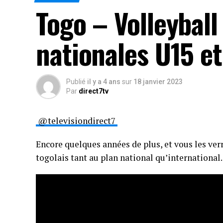
Togo – Volleyball
nationales U15 e
Publié
il y a 4 ans
sur
18 janvier 2023
Par
direct7tv
@televisiondirect7
Encore quelques années de plus, et vous les ver
togolais tant au plan national qu’international.