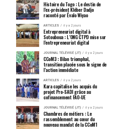
Histoire du Togo : Le destin de
l’ex-président Kléber Dadjo
raconté par Évalo Wiyao
ARTICLES
il y a 2 jours
Entrepreneuriat digital à
Sotouboua : L’ONG CTPD mise sur
l’entrepreneuriat digital
JOURNAL TÉLÉVISÉ (JT)
il y a 2 jours
CCoM3 : Bilan triomphal,
transition placée sous le signe de
l’action immédiate
ARTICLES
il y a 2 jours
Kara capitalise les acquis du
projet Pro-SADI grâce au
cofinancement FAO-UE
JOURNAL TÉLÉVISÉ (JT)
il y a 2 jours
Chambres de métiers : Le
rassemblement au cœur du
nouveau mandat de la CCoM1