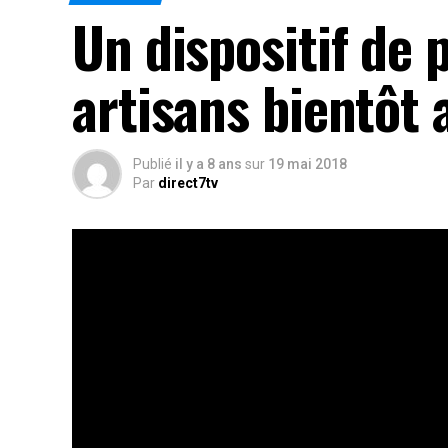
Un dispositif de 
artisans bientôt 
Publié
il y a 8 ans
sur
19 mai 2018
Par
direct7tv