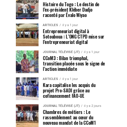
Histoire du Togo : Le destin de
l’ex-président Kléber Dadjo
raconté par Évalo Wiyao
ARTICLES
il y a 1 jour
Entrepreneuriat digital à
Sotouboua : L’ONG CTPD mise sur
l’entrepreneuriat digital
JOURNAL TÉLÉVISÉ (JT)
il y a 1 jour
CCoM3 : Bilan triomphal,
transition placée sous le signe de
l’action immédiate
ARTICLES
il y a 1 jour
Kara capitalise les acquis du
projet Pro-SADI grâce au
cofinancement FAO-UE
JOURNAL TÉLÉVISÉ (JT)
il y a 2 jours
Chambres de métiers : Le
rassemblement au cœur du
nouveau mandat de la CCoM1