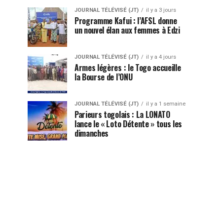
JOURNAL TÉLÉVISÉ (JT)
il y a 3 jours
Programme Kafui : l’AFSL donne
un nouvel élan aux femmes à Edzi
JOURNAL TÉLÉVISÉ (JT)
il y a 4 jours
Armes légères : le Togo accueille
la Bourse de l’ONU
JOURNAL TÉLÉVISÉ (JT)
il y a 1 semaine
Parieurs togolais : La LONATO
lance le « Loto Détente » tous les
dimanches