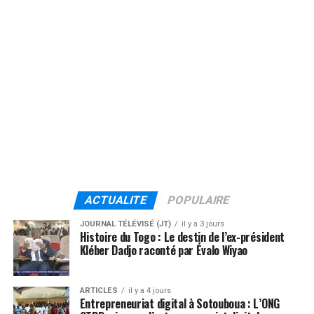
ACTUALITE
POPULAIRE
JOURNAL TÉLÉVISÉ (JT)
il y a 3 jours
Histoire du Togo : Le destin de l’ex-président
Kléber Dadjo raconté par Évalo Wiyao
ARTICLES
il y a 4 jours
Entrepreneuriat digital à Sotouboua : L’ONG