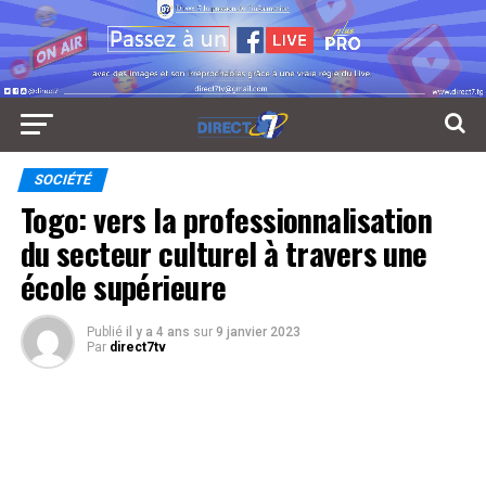
SOCIÉTÉ
Togo: vers la professionnalisation
du secteur culturel à travers une
école supérieure
Publié
il y a 4 ans
sur
9 janvier 2023
Par
direct7tv