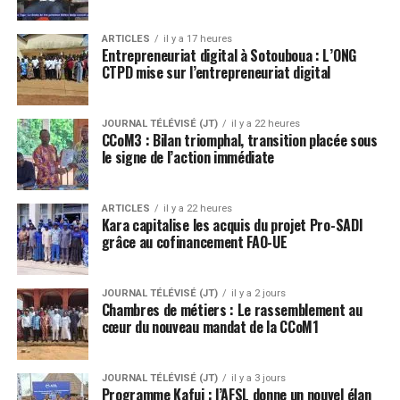
ARTICLES
il y a 17 heures
Entrepreneuriat digital à Sotouboua : L’ONG
CTPD mise sur l’entrepreneuriat digital
JOURNAL TÉLÉVISÉ (JT)
il y a 22 heures
CCoM3 : Bilan triomphal, transition placée sous
le signe de l’action immédiate
ARTICLES
il y a 22 heures
Kara capitalise les acquis du projet Pro-SADI
grâce au cofinancement FAO-UE
JOURNAL TÉLÉVISÉ (JT)
il y a 2 jours
Chambres de métiers : Le rassemblement au
cœur du nouveau mandat de la CCoM1
JOURNAL TÉLÉVISÉ (JT)
il y a 3 jours
Programme Kafui : l’AFSL donne un nouvel élan