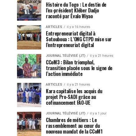
Histoire du Togo : Le destin de
l’ex-président Kléber Dadjo
raconté par Évalo Wiyao
ARTICLES
il y a 16 heures
Entrepreneuriat digital à
Sotouboua : L’ONG CTPD mise sur
l’entrepreneuriat digital
JOURNAL TÉLÉVISÉ (JT)
il y a 21 heures
CCoM3 : Bilan triomphal,
transition placée sous le signe de
l’action immédiate
ARTICLES
il y a 21 heures
Kara capitalise les acquis du
projet Pro-SADI grâce au
cofinancement FAO-UE
JOURNAL TÉLÉVISÉ (JT)
il y a 1 jour
Chambres de métiers : Le
rassemblement au cœur du
nouveau mandat de la CCoM1