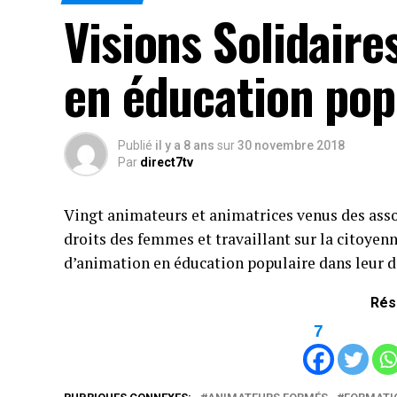
Visions Solidair
en éducation pop
Publié
il y a 8 ans
sur
30 novembre 2018
Par
direct7tv
Vingt animateurs et animatrices venus des assoc
droits des femmes et travaillant sur la citoyen
d’animation en éducation populaire dans leur d
Rés
7