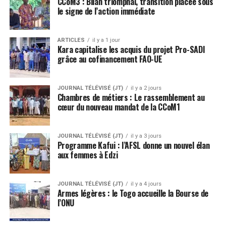
CCoM3 : Bilan triomphal, transition placée sous
le signe de l’action immédiate
ARTICLES
il y a 1 jour
Kara capitalise les acquis du projet Pro-SADI
grâce au cofinancement FAO-UE
JOURNAL TÉLÉVISÉ (JT)
il y a 2 jours
Chambres de métiers : Le rassemblement au
cœur du nouveau mandat de la CCoM1
JOURNAL TÉLÉVISÉ (JT)
il y a 3 jours
Programme Kafui : l’AFSL donne un nouvel élan
aux femmes à Edzi
JOURNAL TÉLÉVISÉ (JT)
il y a 4 jours
Armes légères : le Togo accueille la Bourse de
l’ONU