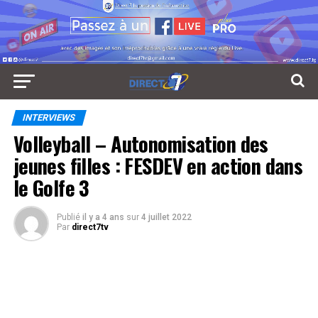
INTERVIEWS
Volleyball – Autonomisation des
jeunes filles : FESDEV en action dans
le Golfe 3
Publié
il y a 4 ans
sur
4 juillet 2022
Par
direct7tv