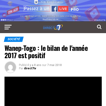
SOCIÉTÉ
Wanep-Togo : le bilan de l'année
2017 est positif
Publié
il y a 8 ans
sur
7 mai 2018
Par
direct7tv