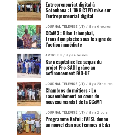
Entrepreneuriat digital à
Sotouboua : L’ONG CTPD mise sur
l’entrepreneuriat digital
JOURNAL TÉLÉVISÉ (JT)
il y a 6 heures
CCoM3 : Bilan triomphal,
transition placée sous le signe de
l’action immédiate
ARTICLES
il y a 6 heures
Kara capitalise les acquis du
projet Pro-SADI grâce au
cofinancement FAO-UE
JOURNAL TÉLÉVISÉ (JT)
il y a 20 heures
Chambres de métiers : Le
rassemblement au cœur du
nouveau mandat de la CCoM1
JOURNAL TÉLÉVISÉ (JT)
il y a 2 jours
Programme Kafui : l’AFSL donne
un nouvel élan aux femmes à Edzi