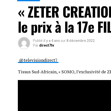
« ZETER CREATION
le prix à la 17e FI
Publié
il y a 4 ans
sur
8 décembre 2022
Par
direct7tv
@televisiondirect7
Tissus Sud-Africain, « SOMO, l’exclusivité de Z