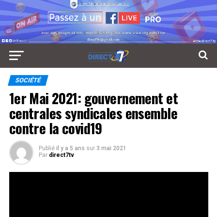
SOCIÉTÉ
1er Mai 2021: gouvernement et
centrales syndicales ensemble
contre la covid19
Publié
il y a 5 ans
sur
3 mai 2021
Par
direct7tv
Pour la deuxième année consécutive de la journée
internationale des travailleurs, le 1er Mai 2021 n’a pris
autre couleur que celle de la covid19. @direct7tv