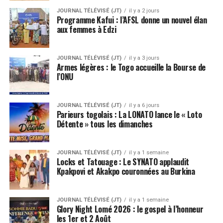
JOURNAL TÉLÉVISÉ (JT)
il y a 2 jours
Programme Kafui : l’AFSL donne un nouvel élan
aux femmes à Edzi
JOURNAL TÉLÉVISÉ (JT)
il y a 3 jours
Armes légères : le Togo accueille la Bourse de
l’ONU
JOURNAL TÉLÉVISÉ (JT)
il y a 6 jours
Parieurs togolais : La LONATO lance le « Loto
Détente » tous les dimanches
JOURNAL TÉLÉVISÉ (JT)
il y a 1 semaine
Locks et Tatouage : Le SYNATO applaudit
Kpakpovi et Akakpo couronnées au Burkina
JOURNAL TÉLÉVISÉ (JT)
il y a 1 semaine
Glory Night Lomé 2026 : le gospel à l’honneur
les 1er et 2 Août