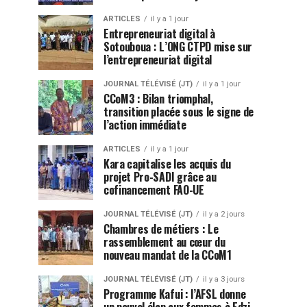
ARTICLES
il y a 1 jour
Entrepreneuriat digital à
Sotouboua : L’ONG CTPD mise sur
l’entrepreneuriat digital
JOURNAL TÉLÉVISÉ (JT)
il y a 1 jour
CCoM3 : Bilan triomphal,
transition placée sous le signe de
l’action immédiate
ARTICLES
il y a 1 jour
Kara capitalise les acquis du
projet Pro-SADI grâce au
cofinancement FAO-UE
JOURNAL TÉLÉVISÉ (JT)
il y a 2 jours
Chambres de métiers : Le
rassemblement au cœur du
nouveau mandat de la CCoM1
JOURNAL TÉLÉVISÉ (JT)
il y a 3 jours
Programme Kafui : l’AFSL donne
un nouvel élan aux femmes à Edzi