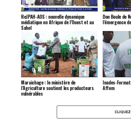
ReJPAH-AOS : nouvelle dynamique
Don Boule de N
médiatique en Afrique de l’Ouest et au
l’émergence de
Sahel
Maraichage : le ministère de
Inades-Formati
l’Agriculture soutient les producteurs
Affem
vulnérables
CLIQUE