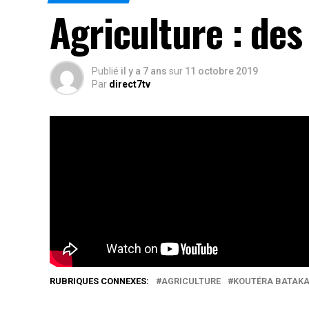
Agriculture : de
Publié
il y a 7 ans
sur
11 octobre 2019
Par
direct7tv
Au 8e SIALO, les surprises ne manquent pas. Que
à consommer; les entrepreneurs appuyés par le
Suivez plutôt la vidéo ci-dessous
Rés
RUBRIQUES CONNEXES:
AGRICULTURE
KOUTÉRA BATAK