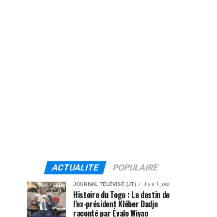
ACTUALITE
POPULAIRE
JOURNAL TÉLÉVISÉ (JT)
il y a 1 jour
Histoire du Togo : Le destin de
l’ex-président Kléber Dadjo
raconté par Évalo Wiyao