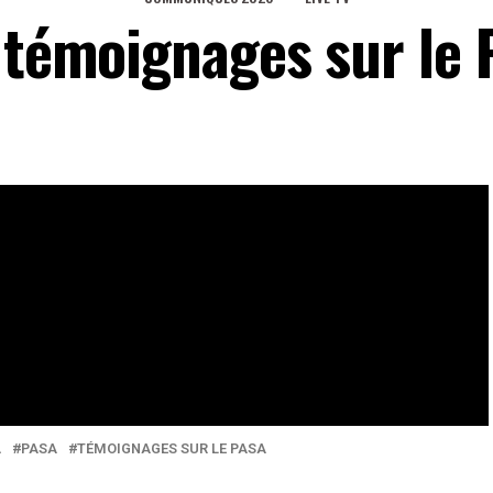
s témoignages sur le
 ce soit les produits bruts, transformés ou encore prêt
 PASA en proposent plusieurs.
eaux Sociaux
0
Partages
A
PASA
TÉMOIGNAGES SUR LE PASA