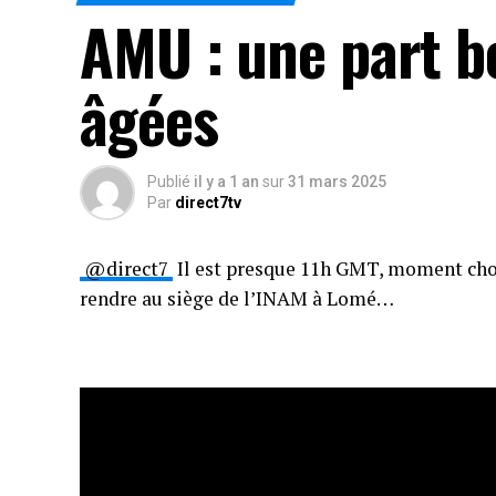
AMU : une part b
âgées
Publié
il y a 1 an
sur
31 mars 2025
Par
direct7tv
@direct7
Il est presque 11h GMT, moment choi
rendre au siège de l’INAM à Lomé…