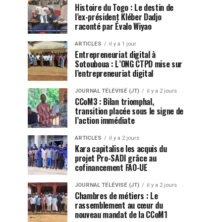
Histoire du Togo : Le destin de
l’ex-président Kléber Dadjo
raconté par Évalo Wiyao
ARTICLES
il y a 1 jour
Entrepreneuriat digital à
Sotouboua : L’ONG CTPD mise sur
l’entrepreneuriat digital
JOURNAL TÉLÉVISÉ (JT)
il y a 2 jours
CCoM3 : Bilan triomphal,
transition placée sous le signe de
l’action immédiate
ARTICLES
il y a 2 jours
Kara capitalise les acquis du
projet Pro-SADI grâce au
cofinancement FAO-UE
JOURNAL TÉLÉVISÉ (JT)
il y a 2 jours
Chambres de métiers : Le
rassemblement au cœur du
nouveau mandat de la CCoM1