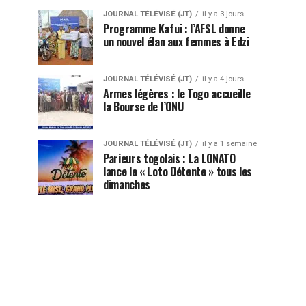
JOURNAL TÉLÉVISÉ (JT)
il y a 3 jours
Programme Kafui : l’AFSL donne
un nouvel élan aux femmes à Edzi
JOURNAL TÉLÉVISÉ (JT)
il y a 4 jours
Armes légères : le Togo accueille
la Bourse de l’ONU
JOURNAL TÉLÉVISÉ (JT)
il y a 1 semaine
Parieurs togolais : La LONATO
lance le « Loto Détente » tous les
dimanches