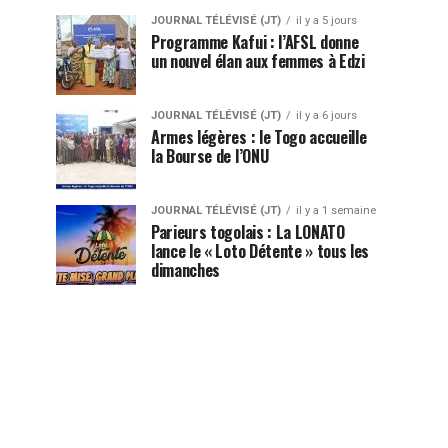
JOURNAL TÉLÉVISÉ (JT)
il y a 5 jours
Programme Kafui : l’AFSL donne
un nouvel élan aux femmes à Edzi
JOURNAL TÉLÉVISÉ (JT)
il y a 6 jours
Armes légères : le Togo accueille
la Bourse de l’ONU
JOURNAL TÉLÉVISÉ (JT)
il y a 1 semaine
Parieurs togolais : La LONATO
lance le « Loto Détente » tous les
dimanches