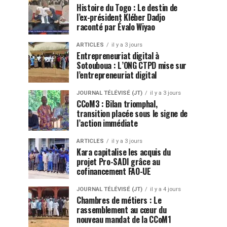
Histoire du Togo : Le destin de
l’ex-président Kléber Dadjo
raconté par Évalo Wiyao
ARTICLES
il y a 3 jours
Entrepreneuriat digital à
Sotouboua : L’ONG CTPD mise sur
l’entrepreneuriat digital
JOURNAL TÉLÉVISÉ (JT)
il y a 3 jours
CCoM3 : Bilan triomphal,
transition placée sous le signe de
l’action immédiate
ARTICLES
il y a 3 jours
Kara capitalise les acquis du
projet Pro-SADI grâce au
cofinancement FAO-UE
JOURNAL TÉLÉVISÉ (JT)
il y a 4 jours
Chambres de métiers : Le
rassemblement au cœur du
nouveau mandat de la CCoM1