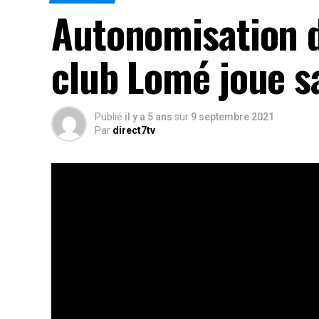
Autonomisation de
club Lomé joue sa
Publié
il y a 5 ans
sur
9 septembre 2021
Par
direct7tv