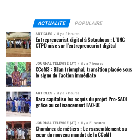
ACTUALITE
POPULAIRE
ARTICLES
il y a 2 heures
Entrepreneuriat digital à Sotouboua : L’ONG
CTPD mise sur l’entrepreneuriat digital
JOURNAL TÉLÉVISÉ (JT)
il y a 7 heures
CCoM3 : Bilan triomphal, transition placée sous
le signe de l’action immédiate
ARTICLES
il y a 7 heures
Kara capitalise les acquis du projet Pro-SADI
grâce au cofinancement FAO-UE
JOURNAL TÉLÉVISÉ (JT)
il y a 21 heures
Chambres de métiers : Le rassemblement au
cœur du nouveau mandat de la CCoM1