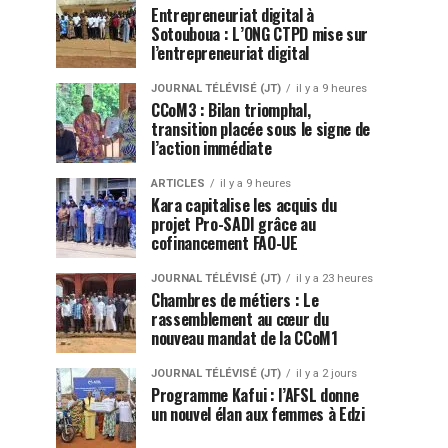
Entrepreneuriat digital à
Sotouboua : L’ONG CTPD mise sur
l’entrepreneuriat digital
JOURNAL TÉLÉVISÉ (JT)
il y a 9 heures
CCoM3 : Bilan triomphal,
transition placée sous le signe de
l’action immédiate
ARTICLES
il y a 9 heures
Kara capitalise les acquis du
projet Pro-SADI grâce au
cofinancement FAO-UE
JOURNAL TÉLÉVISÉ (JT)
il y a 23 heures
Chambres de métiers : Le
rassemblement au cœur du
nouveau mandat de la CCoM1
JOURNAL TÉLÉVISÉ (JT)
il y a 2 jours
Programme Kafui : l’AFSL donne
un nouvel élan aux femmes à Edzi