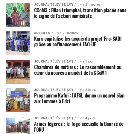
JOURNAL TÉLÉVISÉ (JT)
il y a 21 heures
CCoM3 : Bilan triomphal, transition placée sous
le signe de l’action immédiate
ARTICLES
il y a 22 heures
Kara capitalise les acquis du projet Pro-SADI
grâce au cofinancement FAO-UE
JOURNAL TÉLÉVISÉ (JT)
il y a 1 jour
Chambres de métiers : Le rassemblement au
cœur du nouveau mandat de la CCoM1
JOURNAL TÉLÉVISÉ (JT)
il y a 3 jours
Programme Kafui : l’AFSL donne un nouvel élan
aux femmes à Edzi
JOURNAL TÉLÉVISÉ (JT)
il y a 4 jours
Armes légères : le Togo accueille la Bourse de
l’ONU