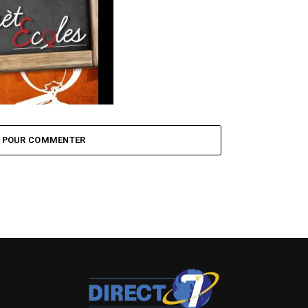
lanète-Ecoles et Horizon
 Togo
Z POUR COMMENTER