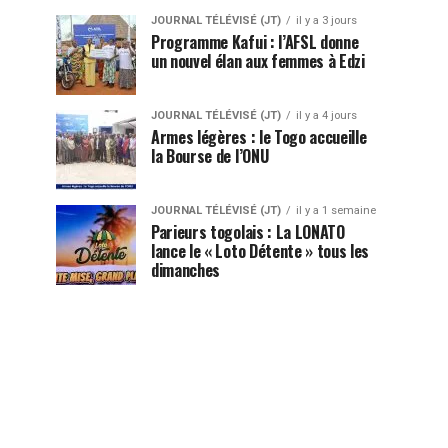
JOURNAL TÉLÉVISÉ (JT)
il y a 3 jours
Programme Kafui : l’AFSL donne
un nouvel élan aux femmes à Edzi
JOURNAL TÉLÉVISÉ (JT)
il y a 4 jours
Armes légères : le Togo accueille
la Bourse de l’ONU
JOURNAL TÉLÉVISÉ (JT)
il y a 1 semaine
Parieurs togolais : La LONATO
lance le « Loto Détente » tous les
dimanches