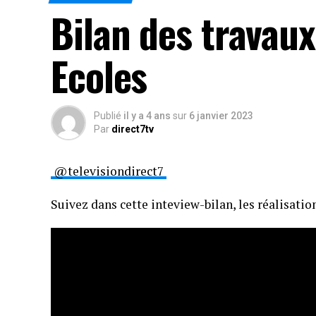
Bilan des travaux
Ecoles
Publié
il y a 4 ans
sur
6 janvier 2023
Par
direct7tv
@televisiondirect7
Suivez dans cette inteview-bilan, les réalisati