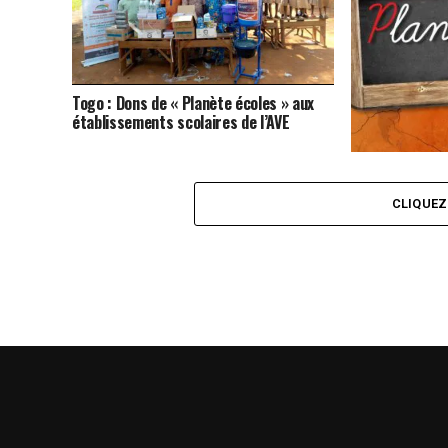
Togo : Dons de « Planète écoles » aux
établissements scolaires de l’AVE
Impacts de « P
Éducation » au
CLIQUE