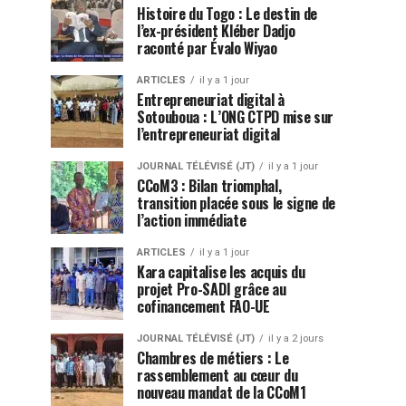
Histoire du Togo : Le destin de
l’ex-président Kléber Dadjo
raconté par Évalo Wiyao
ARTICLES
il y a 1 jour
Entrepreneuriat digital à
Sotouboua : L’ONG CTPD mise sur
l’entrepreneuriat digital
JOURNAL TÉLÉVISÉ (JT)
il y a 1 jour
CCoM3 : Bilan triomphal,
transition placée sous le signe de
l’action immédiate
ARTICLES
il y a 1 jour
Kara capitalise les acquis du
projet Pro-SADI grâce au
cofinancement FAO-UE
JOURNAL TÉLÉVISÉ (JT)
il y a 2 jours
Chambres de métiers : Le
rassemblement au cœur du
nouveau mandat de la CCoM1