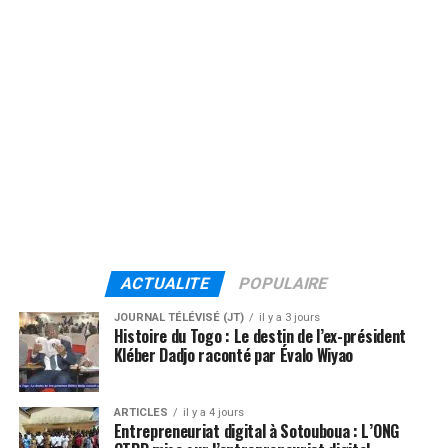
ACTUALITE
POPULAIRE
JOURNAL TÉLÉVISÉ (JT)
il y a 3 jours
Histoire du Togo : Le destin de l’ex-président
Kléber Dadjo raconté par Évalo Wiyao
ARTICLES
il y a 4 jours
Entrepreneuriat digital à Sotouboua : L’ONG