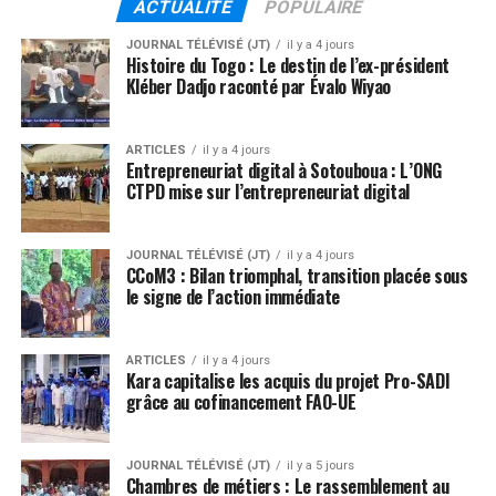
ACTUALITE
POPULAIRE
JOURNAL TÉLÉVISÉ (JT)
il y a 4 jours
Histoire du Togo : Le destin de l’ex-président
Kléber Dadjo raconté par Évalo Wiyao
ARTICLES
il y a 4 jours
Entrepreneuriat digital à Sotouboua : L’ONG
CTPD mise sur l’entrepreneuriat digital
JOURNAL TÉLÉVISÉ (JT)
il y a 4 jours
CCoM3 : Bilan triomphal, transition placée sous
le signe de l’action immédiate
ARTICLES
il y a 4 jours
Kara capitalise les acquis du projet Pro-SADI
grâce au cofinancement FAO-UE
JOURNAL TÉLÉVISÉ (JT)
il y a 5 jours
Chambres de métiers : Le rassemblement au