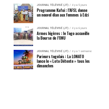
JOURNAL TÉLÉVISÉ (JT)
il y a 5 jours
Programme Kafui : l’AFSL donne
un nouvel élan aux femmes à Edzi
JOURNAL TÉLÉVISÉ (JT)
il y a 6 jours
Armes légères : le Togo accueille
la Bourse de l’ONU
JOURNAL TÉLÉVISÉ (JT)
il y a 1 semaine
Parieurs togolais : La LONATO
lance le « Loto Détente » tous les
dimanches