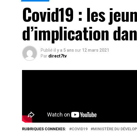
Covid19 : les jeu
d’implication dan
Publié
il y a 5 ans
sur
12 mars 2021
Par
direct7tv
Elle n’a cessé de monter depuis les périodes de
@direct7tv
Rés
RUBRIQUES CONNEXES:
COVID19
MINISTÈRE DU DÉVELO