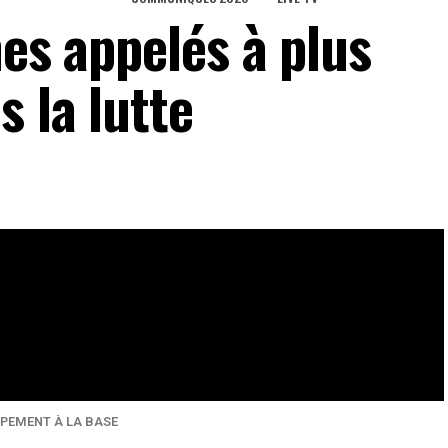
nes appelés à plus
s la lutte
 fin d’année 2020, la courbe épidémique Covid19 du Togo.
eaux Sociaux
0
Partages
PPEMENT À LA BASE