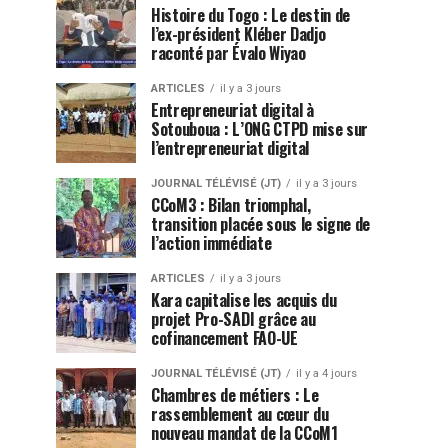
Histoire du Togo : Le destin de
l’ex-président Kléber Dadjo
raconté par Évalo Wiyao
ARTICLES
il y a 3 jours
Entrepreneuriat digital à
Sotouboua : L’ONG CTPD mise sur
l’entrepreneuriat digital
JOURNAL TÉLÉVISÉ (JT)
il y a 3 jours
CCoM3 : Bilan triomphal,
transition placée sous le signe de
l’action immédiate
ARTICLES
il y a 3 jours
Kara capitalise les acquis du
projet Pro-SADI grâce au
cofinancement FAO-UE
JOURNAL TÉLÉVISÉ (JT)
il y a 4 jours
Chambres de métiers : Le
rassemblement au cœur du
nouveau mandat de la CCoM1