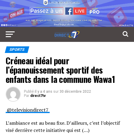
SPORTS
Créneau idéal pour
l’épanouissement sportif des
enfants dans la commune Wawa1
Publié
il y a 4 ans
sur
30 décembre 2022
Par
direct7tv
@televisiondirect7
L’ambiance est au beau fixe. D’ailleurs, c’est l’objectif
visé derrière cette initiative qui est (…)