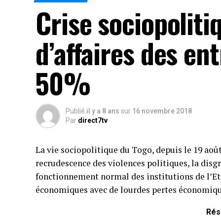
Crise sociopoliti
d’affaires des en
50%
Publié
il y a 8 ans
sur
16 novembre 2018
Par
direct7tv
La vie sociopolitique du Togo, depuis le 19 aoû
recrudescence des violences politiques, la disgr
fonctionnement normal des institutions de l’Eta
économiques avec de lourdes pertes économiqu
Rés