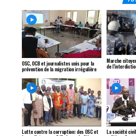
Marche citoyen
OSC, OCB et journalistes unis pour la
de l’interdicti
prévention de la migration irrégulière
Lutte contre la corruption: des OSC et
La société civi