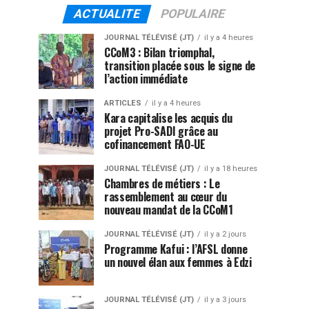
ACTUALITE
POPULAIRE
JOURNAL TÉLÉVISÉ (JT)
il y a 4 heures
CCoM3 : Bilan triomphal,
transition placée sous le signe de
l’action immédiate
ARTICLES
il y a 4 heures
Kara capitalise les acquis du
projet Pro-SADI grâce au
cofinancement FAO-UE
JOURNAL TÉLÉVISÉ (JT)
il y a 18 heures
Chambres de métiers : Le
rassemblement au cœur du
nouveau mandat de la CCoM1
JOURNAL TÉLÉVISÉ (JT)
il y a 2 jours
Programme Kafui : l’AFSL donne
un nouvel élan aux femmes à Edzi
JOURNAL TÉLÉVISÉ (JT)
il y a 3 jours