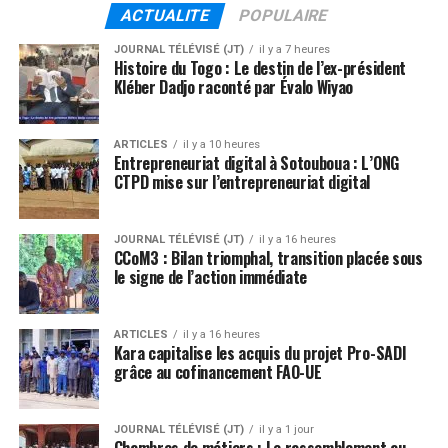
ACTUALITE
POPULAIRE
JOURNAL TÉLÉVISÉ (JT)
il y a 7 heures
Histoire du Togo : Le destin de l’ex-président
Kléber Dadjo raconté par Évalo Wiyao
ARTICLES
il y a 10 heures
Entrepreneuriat digital à Sotouboua : L’ONG
CTPD mise sur l’entrepreneuriat digital
JOURNAL TÉLÉVISÉ (JT)
il y a 16 heures
CCoM3 : Bilan triomphal, transition placée sous
le signe de l’action immédiate
ARTICLES
il y a 16 heures
Kara capitalise les acquis du projet Pro-SADI
grâce au cofinancement FAO-UE
JOURNAL TÉLÉVISÉ (JT)
il y a 1 jour
Chambres de métiers : Le rassemblement au