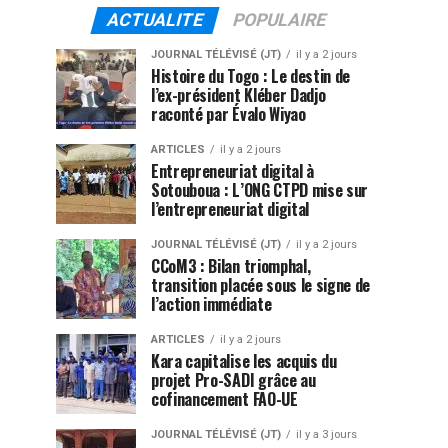
ACTUALITE
POPULAIRE
JOURNAL TÉLÉVISÉ (JT)
il y a 2 jours
Histoire du Togo : Le destin de
l’ex-président Kléber Dadjo
raconté par Évalo Wiyao
ARTICLES
il y a 2 jours
Entrepreneuriat digital à
Sotouboua : L’ONG CTPD mise sur
l’entrepreneuriat digital
JOURNAL TÉLÉVISÉ (JT)
il y a 2 jours
CCoM3 : Bilan triomphal,
transition placée sous le signe de
l’action immédiate
ARTICLES
il y a 2 jours
Kara capitalise les acquis du
projet Pro-SADI grâce au
cofinancement FAO-UE
JOURNAL TÉLÉVISÉ (JT)
il y a 3 jours