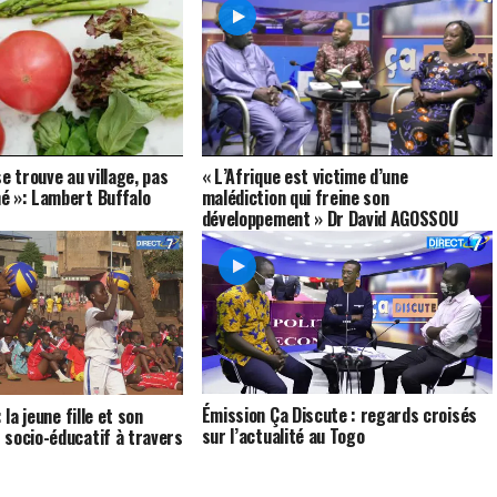
e trouve au village, pas
« L’Afrique est victime d’une
é »: Lambert Buffalo
malédiction qui freine son
développement » Dr David AGOSSOU
Émission Ça Discute : regards croisés
 la jeune fille et son
sur l’actualité au Togo
socio-éducatif à travers