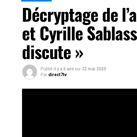
Décryptage de l’a
et Cyrille Sablas
discute »
Publié
il y a 6 ans
sur
22 mai 2020
Par
direct7tv
Décryptage de l’actualité, les journalistes togo
discute » de Direct 7.
Rés