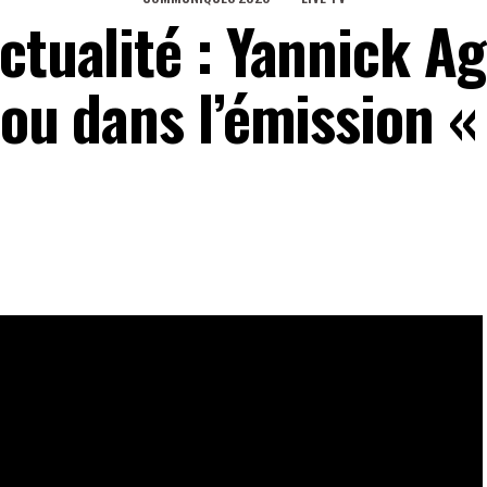
ctualité : Yannick A
sou dans l’émission «
lais donnent leurs points de vue dans l’émission « ça
eaux Sociaux