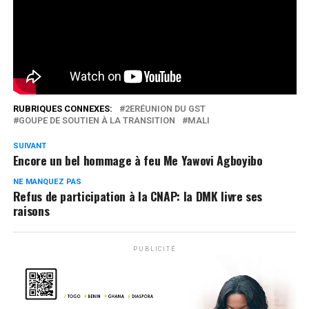
Lomé. @direct7tv
Réseaux Sociaux
0
Partages
RUBRIQUES CONNEXES:
2ERÉUNION DU GST
GOUPE DE SOUTIEN À LA TRANSITION
MALI
SUIVANT
Encore un bel hommage à feu Me Yawovi Agboyibo
NE MANQUEZ PAS
Refus de participation à la CNAP: la DMK livre ses
raisons
PUBLICITÉ