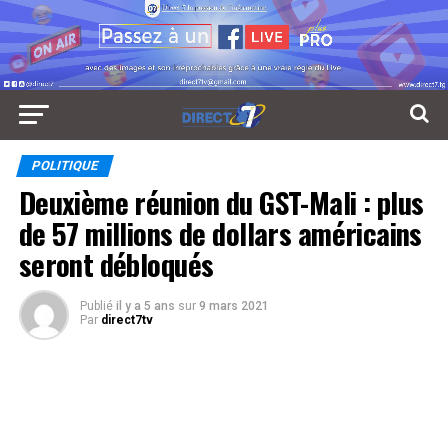
POLITIQUE
Deuxième réunion du GST-Mali : plus
de 57 millions de dollars américains
seront débloqués
Publié
il y a 5 ans
sur
9 mars 2021
Par
direct7tv