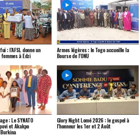
i : l’AFSL donne un
Armes légères : le Togo accueille la
x femmes à Edzi
Bourse de l’ONU
uage : Le SYNATO
Glory Night Lomé 2026 : le gospel à
povi et Akakpo
l’honneur les 1er et 2 Août
 Burkina