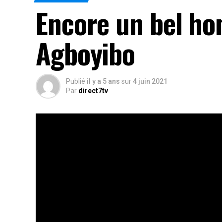
Encore un bel h
Agboyibo
Publié
il y a 5 ans
sur
4 juin 2021
Par
direct7tv