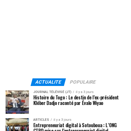
ACTUALITE
POPULAIRE
JOURNAL TÉLÉVISÉ (JT)
il y a 3 jours
Histoire du Togo : Le destin de l’ex-président
Kléber Dadjo raconté par Évalo Wiyao
ARTICLES
il y a 3 jours
Entrepreneuriat digital à Sotouboua : L’ONG
CTPD mise sur l’entrepreneuriat digital