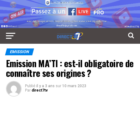
EMISSION
Emission MA’TI : est-il obligatoire de
connaître ses origines ?
Publié
il y a 3 ans
sur
10 mars 2023
Par
direct7tv