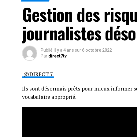
Gestion des risqu
journalistes déso
Publié
il y a 4 ans
sur
6 octobre 2022
Par
direct7tv
@DIRECT 7
Ils sont désormais prêts pour mieux informer su
vocabulaire approprié.