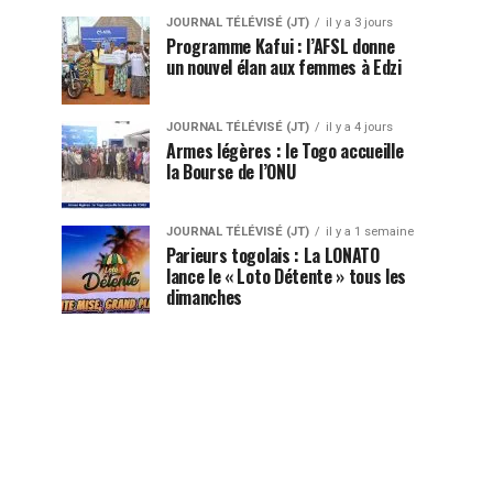
JOURNAL TÉLÉVISÉ (JT)
il y a 3 jours
Programme Kafui : l’AFSL donne
un nouvel élan aux femmes à Edzi
JOURNAL TÉLÉVISÉ (JT)
il y a 4 jours
Armes légères : le Togo accueille
la Bourse de l’ONU
JOURNAL TÉLÉVISÉ (JT)
il y a 1 semaine
Parieurs togolais : La LONATO
lance le « Loto Détente » tous les
dimanches