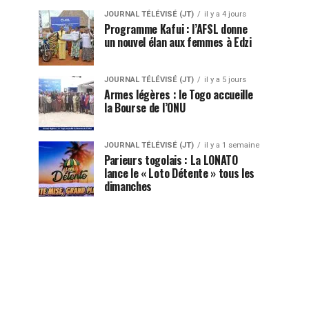
JOURNAL TÉLÉVISÉ (JT)
il y a 4 jours
Programme Kafui : l’AFSL donne
un nouvel élan aux femmes à Edzi
JOURNAL TÉLÉVISÉ (JT)
il y a 5 jours
Armes légères : le Togo accueille
la Bourse de l’ONU
JOURNAL TÉLÉVISÉ (JT)
il y a 1 semaine
Parieurs togolais : La LONATO
lance le « Loto Détente » tous les
dimanches