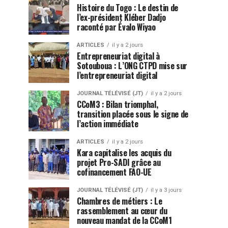
Histoire du Togo : Le destin de
l’ex-président Kléber Dadjo
raconté par Évalo Wiyao
ARTICLES
il y a 2 jours
Entrepreneuriat digital à
Sotouboua : L’ONG CTPD mise sur
l’entrepreneuriat digital
JOURNAL TÉLÉVISÉ (JT)
il y a 2 jours
CCoM3 : Bilan triomphal,
transition placée sous le signe de
l’action immédiate
ARTICLES
il y a 2 jours
Kara capitalise les acquis du
projet Pro-SADI grâce au
cofinancement FAO-UE
JOURNAL TÉLÉVISÉ (JT)
il y a 3 jours
Chambres de métiers : Le
rassemblement au cœur du
nouveau mandat de la CCoM1