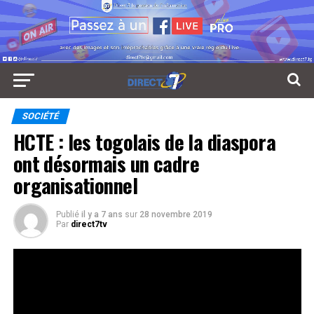
SOCIÉTÉ
HCTE : les togolais de la diaspora
ont désormais un cadre
organisationnel
Publié
il y a 7 ans
sur
28 novembre 2019
Par
direct7tv
Longtemps laissés à leur sort, les togolais de la diaspora
ont désormais un cadre organisationnel. Les 77 délégués
de la diaspora togolaise élus pour un mandat de trois
ans sont à Lomé pour une prise de connaissance et de