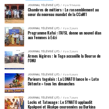
JOURNAL TÉLÉVISÉ (JT)
il y a 9 heures
Chambres de métiers : Le rassemblement au
cœur du nouveau mandat de la CCoM1
JOURNAL TÉLÉVISÉ (JT)
il y a 2 jours
Programme Kafui : l’AFSL donne un nouvel élan
aux femmes à Edzi
JOURNAL TÉLÉVISÉ (JT)
il y a 2 jours
Armes légères : le Togo accueille la Bourse de
l’ONU
JOURNAL TÉLÉVISÉ (JT)
il y a 6 jours
Parieurs togolais : La LONATO lance le « Loto
Détente » tous les dimanches
JOURNAL TÉLÉVISÉ (JT)
il y a 7 jours
Locks et Tatouage : Le SYNATO applaudit
Kpakpovi et Akakpo couronnées au Burkina