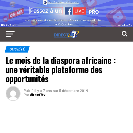
SOCIÉTÉ
Le mois de la diaspora africaine :
une véritable plateforme des
opportunités
Publié
il y a 7 ans
sur
5 décembre 2019
Par
direct7tv