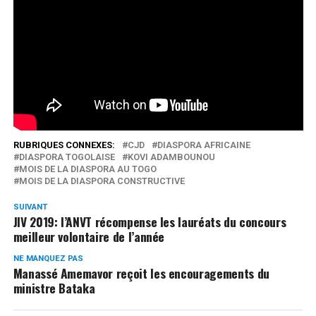
début en 2018, celle pour les fils et filles d’un même
continent de se rassembler autour d’une même
idéologique, le développement de l’Afrique.
Réseaux Sociaux
0
Partages
RUBRIQUES CONNEXES:
CJD
DIASPORA AFRICAINE
DIASPORA TOGOLAISE
KOVI ADAMBOUNOU
MOIS DE LA DIASPORA AU TOGO
MOIS DE LA DIASPORA CONSTRUCTIVE
SUIVANT
JIV 2019: l’ANVT récompense les lauréats du concours
meilleur volontaire de l’année
NE MANQUEZ PAS
Manassé Amemavor reçoit les encouragements du
ministre Bataka