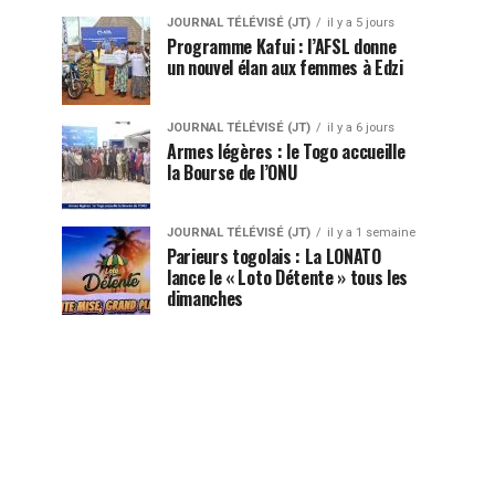
JOURNAL TÉLÉVISÉ (JT)
il y a 5 jours
Programme Kafui : l’AFSL donne
un nouvel élan aux femmes à Edzi
JOURNAL TÉLÉVISÉ (JT)
il y a 6 jours
Armes légères : le Togo accueille
la Bourse de l’ONU
JOURNAL TÉLÉVISÉ (JT)
il y a 1 semaine
Parieurs togolais : La LONATO
lance le « Loto Détente » tous les
dimanches