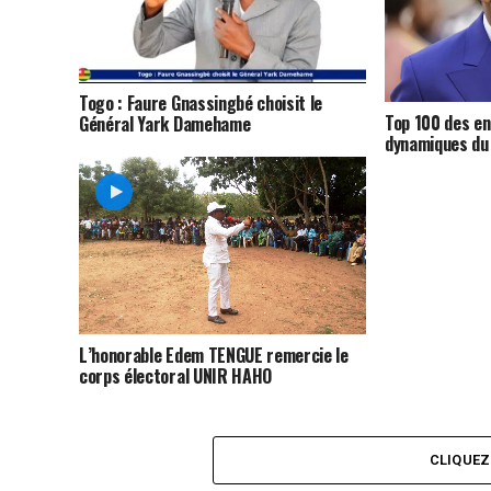
Togo : Faure Gnassingbé choisit le
Top 100 des en
Général Yark Damehame
dynamiques du
primé
L’honorable Edem TENGUE remercie le
corps électoral UNIR HAHO
CLIQUE