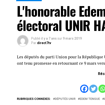
L'honorable Edem
électoral UNIR 
Publié
il y a 7 ans
sur
9 mars 2019
Par
direct7tv
Les députés du parti Union pour la République 
ont tenu promesse en retournant ce 9 mars vers 
Rés
RUBRIQUES CONNEXES:
DÉPUTÉS UNIR
EDEM TENGUE