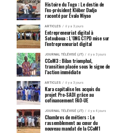
Histoire du Togo : Le destin de
l’ex-président Kléber Dadjo
raconté par Évalo Wiyao
ARTICLES
il y a 3 jours
Entrepreneuriat digital à
Sotouboua : L’ONG CTPD mise sur
l’entrepreneuriat digital
JOURNAL TÉLÉVISÉ (JT)
il y a 3 jours
CCoM3 : Bilan triomphal,
transition placée sous le signe de
l’action immédiate
ARTICLES
il y a 3 jours
Kara capitalise les acquis du
projet Pro-SADI grâce au
cofinancement FAO-UE
JOURNAL TÉLÉVISÉ (JT)
il y a 4 jours
Chambres de métiers : Le
rassemblement au cœur du
nouveau mandat de la CCoM1