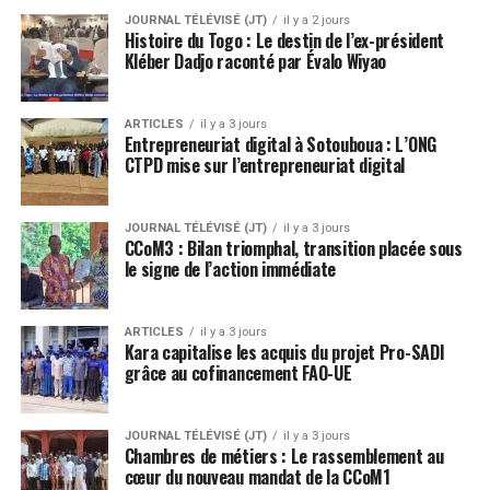
JOURNAL TÉLÉVISÉ (JT)
il y a 2 jours
Histoire du Togo : Le destin de l’ex-président
Kléber Dadjo raconté par Évalo Wiyao
ARTICLES
il y a 3 jours
Entrepreneuriat digital à Sotouboua : L’ONG
CTPD mise sur l’entrepreneuriat digital
JOURNAL TÉLÉVISÉ (JT)
il y a 3 jours
CCoM3 : Bilan triomphal, transition placée sous
le signe de l’action immédiate
ARTICLES
il y a 3 jours
Kara capitalise les acquis du projet Pro-SADI
grâce au cofinancement FAO-UE
JOURNAL TÉLÉVISÉ (JT)
il y a 3 jours
Chambres de métiers : Le rassemblement au
cœur du nouveau mandat de la CCoM1