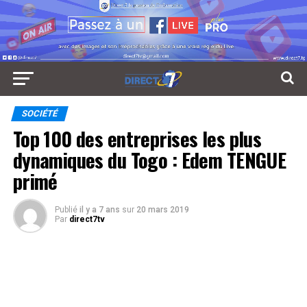
SOCIÉTÉ
Top 100 des entreprises les plus
dynamiques du Togo : Edem TENGUE
primé
Publié
il y a 7 ans
sur
20 mars 2019
Par
direct7tv