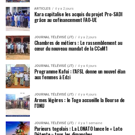
ARTICLES
il y a 2 jours
Kara capitalise les acquis du projet Pro-SADI
grâce au cofinancement FAO-UE
JOURNAL TÉLÉVISÉ (JT)
il y a 2 jours
Chambres de métiers : Le rassemblement au
cœur du nouveau mandat de la CCoM1
JOURNAL TÉLÉVISÉ (JT)
il y a 4 jours
Programme Kafui : l’AFSL donne un nouvel élan
aux femmes à Edzi
JOURNAL TÉLÉVISÉ (JT)
il y a 4 jours
Armes légères : le Togo accueille la Bourse de
l’ONU
JOURNAL TÉLÉVISÉ (JT)
il y a 1 semaine
Parieurs togolais : La LONATO lance le « Loto
Détente » tous les dimanches