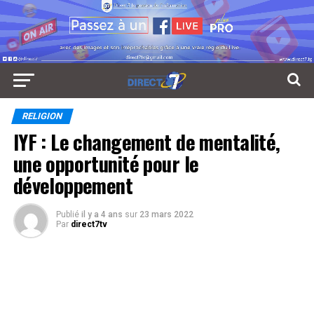
RELIGION
IYF : Le changement de mentalité,
une opportunité pour le
développement
Publié
il y a 4 ans
sur
23 mars 2022
Par
direct7tv