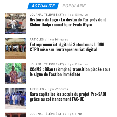
ACTUALITE
POPULAIRE
JOURNAL TÉLÉVISÉ (JT)
il y a 13 heures
Histoire du Togo : Le destin de l’ex-président
Kléber Dadjo raconté par Évalo Wiyao
ARTICLES
il y a 16 heures
Entrepreneuriat digital à Sotouboua : L’ONG
CTPD mise sur l’entrepreneuriat digital
JOURNAL TÉLÉVISÉ (JT)
il y a 21 heures
CCoM3 : Bilan triomphal, transition placée sous
le signe de l’action immédiate
ARTICLES
il y a 22 heures
Kara capitalise les acquis du projet Pro-SADI
grâce au cofinancement FAO-UE
JOURNAL TÉLÉVISÉ (JT)
il y a 1 jour