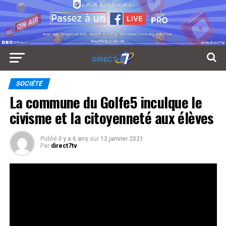
SOCIÉTÉ
La commune du Golfe5 inculque le
civisme et la citoyenneté aux élèves
Publié
il y a 6 ans
sur
12 janvier 2021
Par
direct7tv
Un seul message pour le corps enseignant et les
apprenants de l’école primaire publique
d’Amadahomé :inculquer le sens du civisme.
Réseaux Sociaux