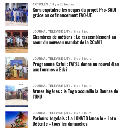
ARTICLES
il y a 20 heures
Kara capitalise les acquis du projet Pro-SADI
grâce au cofinancement FAO-UE
JOURNAL TÉLÉVISÉ (JT)
il y a 1 jour
Chambres de métiers : Le rassemblement au
cœur du nouveau mandat de la CCoM1
JOURNAL TÉLÉVISÉ (JT)
il y a 3 jours
Programme Kafui : l’AFSL donne un nouvel élan
aux femmes à Edzi
JOURNAL TÉLÉVISÉ (JT)
il y a 3 jours
Armes légères : le Togo accueille la Bourse de
l’ONU
JOURNAL TÉLÉVISÉ (JT)
il y a 7 jours
Parieurs togolais : La LONATO lance le « Loto
Détente » tous les dimanches