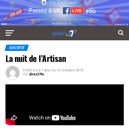
SOCIÉTÉ
La nuit de l’Artisan
Publié
il y a 7 ans
sur
31 octobre 2019
Par
direct7tv
La nuit de l’Artisan, esprit et culture afro
Réseaux Sociaux
0
Partages