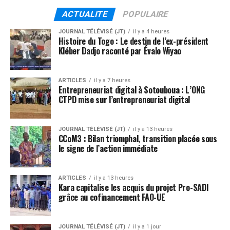
ACTUALITE
POPULAIRE
JOURNAL TÉLÉVISÉ (JT)
il y a 4 heures
Histoire du Togo : Le destin de l’ex-président
Kléber Dadjo raconté par Évalo Wiyao
ARTICLES
il y a 7 heures
Entrepreneuriat digital à Sotouboua : L’ONG
CTPD mise sur l’entrepreneuriat digital
JOURNAL TÉLÉVISÉ (JT)
il y a 13 heures
CCoM3 : Bilan triomphal, transition placée sous
le signe de l’action immédiate
ARTICLES
il y a 13 heures
Kara capitalise les acquis du projet Pro-SADI
grâce au cofinancement FAO-UE
JOURNAL TÉLÉVISÉ (JT)
il y a 1 jour