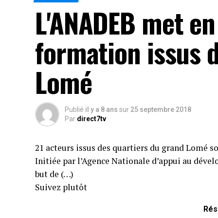
L'ANADEB met en 
formation issus 
Lomé
Publié
il y a 8 ans
sur
25 septembre 2018
Par
direct7tv
21 acteurs issus des quartiers du grand Lomé so
Initiée par l’Agence Nationale d’appui au déve
but de (…)
Suivez plutôt
Rés