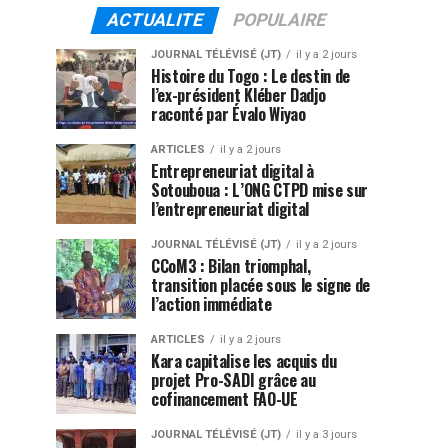
ACTUALITE
POPULAIRE
JOURNAL TÉLÉVISÉ (JT)
il y a 2 jours
Histoire du Togo : Le destin de
l’ex-président Kléber Dadjo
raconté par Évalo Wiyao
ARTICLES
il y a 2 jours
Entrepreneuriat digital à
Sotouboua : L’ONG CTPD mise sur
l’entrepreneuriat digital
JOURNAL TÉLÉVISÉ (JT)
il y a 2 jours
CCoM3 : Bilan triomphal,
transition placée sous le signe de
l’action immédiate
ARTICLES
il y a 2 jours
Kara capitalise les acquis du
projet Pro-SADI grâce au
cofinancement FAO-UE
JOURNAL TÉLÉVISÉ (JT)
il y a 3 jours