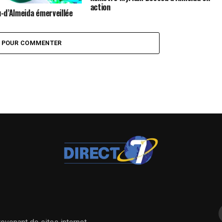
action
-d’Almeida émerveillée
des populations de la
Z POUR COMMENTER