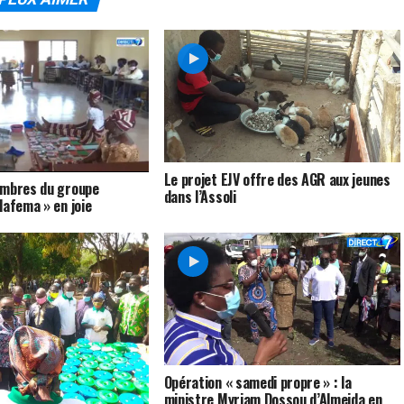
Le projet EJV offre des AGR aux jeunes
embres du groupe
dans l’Assoli
lafema » en joie
Opération « samedi propre » : la
ministre Myriam Dossou d’Almeida en