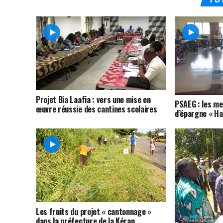
Projet Bia Laafia : vers une mise en
PSAEG : les m
œuvre réussie des cantines scolaires
d’épargne « Ha
Les fruits du projet « cantonnage »
dans la préfecture de la Kéran