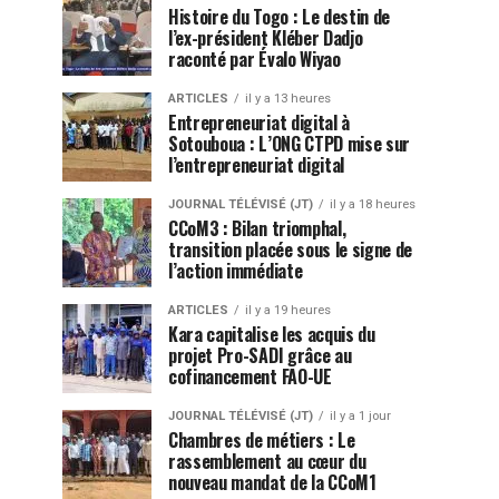
Histoire du Togo : Le destin de
l’ex-président Kléber Dadjo
raconté par Évalo Wiyao
ARTICLES
il y a 13 heures
Entrepreneuriat digital à
Sotouboua : L’ONG CTPD mise sur
l’entrepreneuriat digital
JOURNAL TÉLÉVISÉ (JT)
il y a 18 heures
CCoM3 : Bilan triomphal,
transition placée sous le signe de
l’action immédiate
ARTICLES
il y a 19 heures
Kara capitalise les acquis du
projet Pro-SADI grâce au
cofinancement FAO-UE
JOURNAL TÉLÉVISÉ (JT)
il y a 1 jour
Chambres de métiers : Le
rassemblement au cœur du
nouveau mandat de la CCoM1