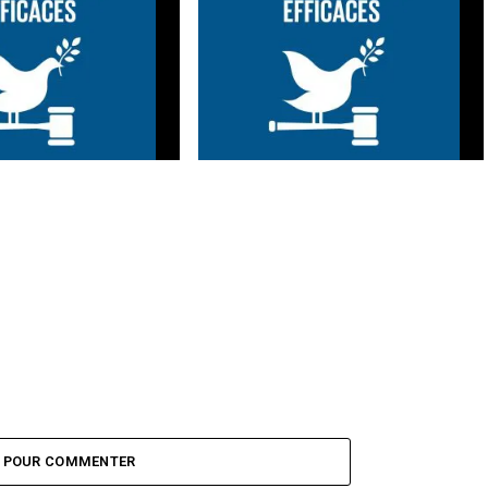
 un meilleur
ANCE-Togo pour un meilleur
de l’ODD 16
aboutissement de l'ODD 16
Z POUR COMMENTER