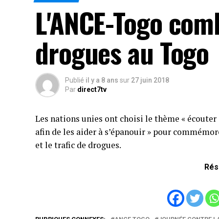
L'ANCE-Togo comba
drogues au Togo
Publié
il y a 8 ans
sur
27 juin 2018
Par
direct7tv
Les nations unies ont choisi le thème « écouter 
afin de les aider à s’épanouir » pour commémorer
et le trafic de drogues.
Rés