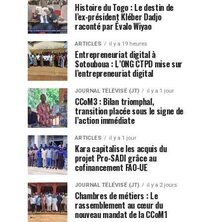
Histoire du Togo : Le destin de
l’ex-président Kléber Dadjo
raconté par Évalo Wiyao
ARTICLES
il y a 19 heures
Entrepreneuriat digital à
Sotouboua : L’ONG CTPD mise sur
l’entrepreneuriat digital
JOURNAL TÉLÉVISÉ (JT)
il y a 1 jour
CCoM3 : Bilan triomphal,
transition placée sous le signe de
l’action immédiate
ARTICLES
il y a 1 jour
Kara capitalise les acquis du
projet Pro-SADI grâce au
cofinancement FAO-UE
JOURNAL TÉLÉVISÉ (JT)
il y a 2 jours
Chambres de métiers : Le
rassemblement au cœur du
nouveau mandat de la CCoM1