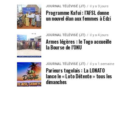
JOURNAL TÉLÉVISÉ (JT)
il y a 3 jours
Programme Kafui : l’AFSL donne
un nouvel élan aux femmes à Edzi
JOURNAL TÉLÉVISÉ (JT)
il y a 4 jours
Armes légères : le Togo accueille
la Bourse de l’ONU
JOURNAL TÉLÉVISÉ (JT)
il y a 1 semaine
Parieurs togolais : La LONATO
lance le « Loto Détente » tous les
dimanches