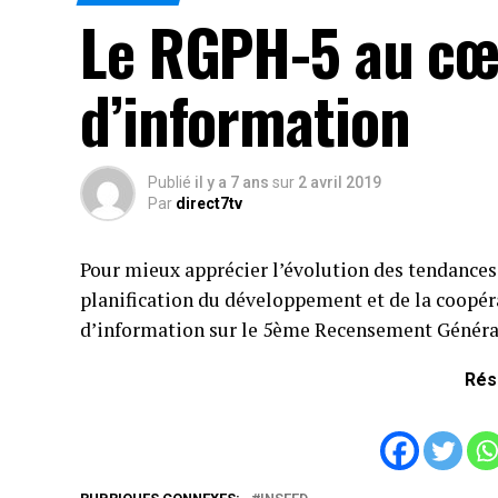
Le RGPH-5 au cœ
d’information
Publié
il y a 7 ans
sur
2 avril 2019
Par
direct7tv
Pour mieux apprécier l’évolution des tendance
planification du développement et de la coopér
d’information sur le 5ème Recensement Général 
Rés